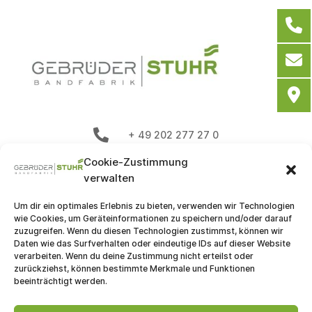

+ 49 202 277 27 0
Cookie-Zustimmung

info@stuhrband.de
verwalten
Höhenstrasse 61-63
Um dir ein optimales Erlebnis zu bieten, verwenden wir Technologien

wie Cookies, um Geräteinformationen zu speichern und/oder darauf
42111 Wuppertal
zuzugreifen. Wenn du diesen Technologien zustimmst, können wir
Daten wie das Surfverhalten oder eindeutige IDs auf dieser Website
verarbeiten. Wenn du deine Zustimmung nicht erteilst oder
zurückziehst, können bestimmte Merkmale und Funktionen
beeinträchtigt werden.
Imprint
Privacy policy