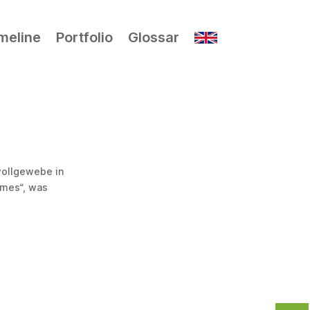
meline
Portfolio
Glossar
wollgewebe in
îmes“, was