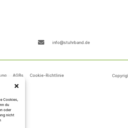

info@stuhrband.de
rung
AGBs
Cookie-Richtlinie
Copyrig
ie Cookies,
enn du
en oder
ung nicht
n